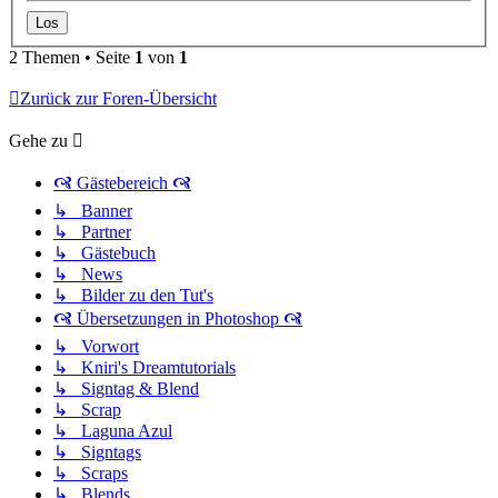
2 Themen • Seite
1
von
1
Zurück zur Foren-Übersicht
Gehe zu
🙧 Gästebereich 🙧
↳ Banner
↳ Partner
↳ Gästebuch
↳ News
↳ Bilder zu den Tut's
🙧 Übersetzungen in Photoshop 🙧
↳ Vorwort
↳ Kniri's Dreamtutorials
↳ Signtag & Blend
↳ Scrap
↳ Laguna Azul
↳ Signtags
↳ Scraps
↳ Blends