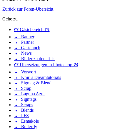
Zurück zur Foren-Übersicht
Gehe zu
🙧 Gästebereich 🙧
↳ Banner
↳ Partner
↳ Gästebuch
↳ News
↳ Bilder zu den Tut's
🙧 Übersetzungen in Photoshop 🙧
↳ Vorwort
↳ Kniri's Dreamtutorials
↳ Signtag & Blend
↳ Scrap
↳ Laguna Azul
↳ Signtags
↳ Scraps
↳ Blends
↳ PFS
↳ Esmakole
↳ Butterfly