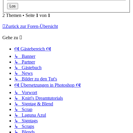
2 Themen • Seite
1
von
1
Zurück zur Foren-Übersicht
Gehe zu
🙧 Gästebereich 🙧
↳ Banner
↳ Partner
↳ Gästebuch
↳ News
↳ Bilder zu den Tut's
🙧 Übersetzungen in Photoshop 🙧
↳ Vorwort
↳ Kniri's Dreamtutorials
↳ Signtag & Blend
↳ Scrap
↳ Laguna Azul
↳ Signtags
↳ Scraps
↳ Blends