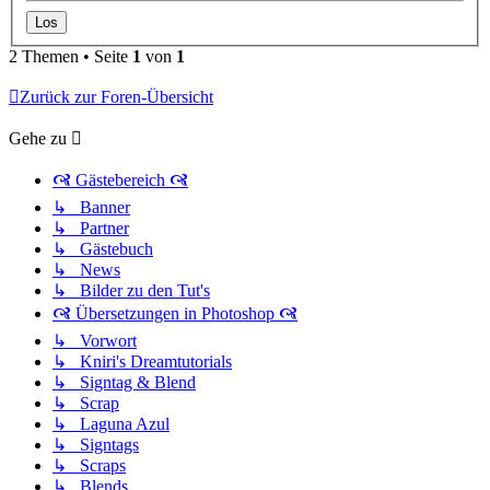
2 Themen • Seite
1
von
1
Zurück zur Foren-Übersicht
Gehe zu
🙧 Gästebereich 🙧
↳ Banner
↳ Partner
↳ Gästebuch
↳ News
↳ Bilder zu den Tut's
🙧 Übersetzungen in Photoshop 🙧
↳ Vorwort
↳ Kniri's Dreamtutorials
↳ Signtag & Blend
↳ Scrap
↳ Laguna Azul
↳ Signtags
↳ Scraps
↳ Blends