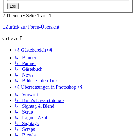
2 Themen • Seite
1
von
1
Zurück zur Foren-Übersicht
Gehe zu
🙧 Gästebereich 🙧
↳ Banner
↳ Partner
↳ Gästebuch
↳ News
↳ Bilder zu den Tut's
🙧 Übersetzungen in Photoshop 🙧
↳ Vorwort
↳ Kniri's Dreamtutorials
↳ Signtag & Blend
↳ Scrap
↳ Laguna Azul
↳ Signtags
↳ Scraps
↳ Blends