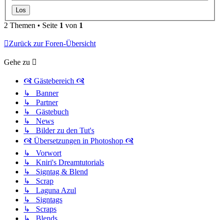
2 Themen • Seite
1
von
1
Zurück zur Foren-Übersicht
Gehe zu
🙧 Gästebereich 🙧
↳ Banner
↳ Partner
↳ Gästebuch
↳ News
↳ Bilder zu den Tut's
🙧 Übersetzungen in Photoshop 🙧
↳ Vorwort
↳ Kniri's Dreamtutorials
↳ Signtag & Blend
↳ Scrap
↳ Laguna Azul
↳ Signtags
↳ Scraps
↳ Blends