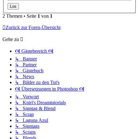
2 Themen • Seite
1
von
1
Zurück zur Foren-Übersicht
Gehe zu
🙧 Gästebereich 🙧
↳ Banner
↳ Partner
↳ Gästebuch
↳ News
↳ Bilder zu den Tut's
🙧 Übersetzungen in Photoshop 🙧
↳ Vorwort
↳ Kniri's Dreamtutorials
↳ Signtag & Blend
↳ Scrap
↳ Laguna Azul
↳ Signtags
↳ Scraps
↳ Blends