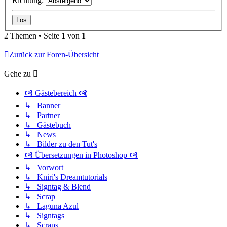
Richtung:
2 Themen • Seite
1
von
1
Zurück zur Foren-Übersicht
Gehe zu
🙧 Gästebereich 🙧
↳ Banner
↳ Partner
↳ Gästebuch
↳ News
↳ Bilder zu den Tut's
🙧 Übersetzungen in Photoshop 🙧
↳ Vorwort
↳ Kniri's Dreamtutorials
↳ Signtag & Blend
↳ Scrap
↳ Laguna Azul
↳ Signtags
↳ Scraps