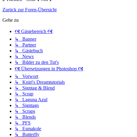
Zurück zur Foren-Übersicht
Gehe zu
🙧 Gästebereich 🙧
↳ Banner
↳ Partner
↳ Gästebuch
↳ News
↳ Bilder zu den Tut's
🙧 Übersetzungen in Photoshop 🙧
↳ Vorwort
↳ Kniri's Dreamtutorials
↳ Signtag & Blend
↳ Scrap
↳ Laguna Azul
↳ Signtags
↳ Scraps
↳ Blends
↳ PFS
↳ Esmakole
↳ Butterfly