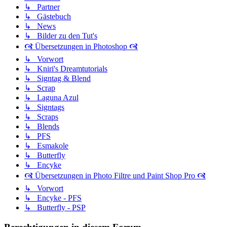
↳ Partner
↳ Gästebuch
↳ News
↳ Bilder zu den Tut's
🙧 Übersetzungen in Photoshop 🙧
↳ Vorwort
↳ Kniri's Dreamtutorials
↳ Signtag & Blend
↳ Scrap
↳ Laguna Azul
↳ Signtags
↳ Scraps
↳ Blends
↳ PFS
↳ Esmakole
↳ Butterfly
↳ Encyke
🙧 Übersetzungen in Photo Filtre und Paint Shop Pro 🙧
↳ Vorwort
↳ Encyke - PFS
↳ Butterfly - PSP