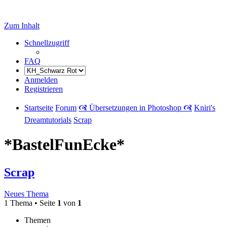
Zum Inhalt
Schnellzugriff
FAQ
Anmelden
Registrieren
Startseite
Forum
🙧 Übersetzungen in Photoshop 🙧
Kniri's
Dreamtutorials
Scrap
*BastelFunEcke*
Scrap
Neues Thema
1 Thema • Seite
1
von
1
Themen