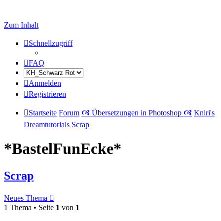
Zum Inhalt
Schnellzugriff
FAQ
Anmelden
Registrieren
Startseite
Forum
🙧 Übersetzungen in Photoshop 🙧
Kniri's
Dreamtutorials
Scrap
*BastelFunEcke*
Scrap
Neues Thema
1 Thema • Seite
1
von
1