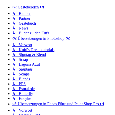
🙧 Gästebereich 🙧
↳ Banner
↳ Partner
↳ Gästebuch
↳ News
↳ Bilder zu den Tut's
🙧 Übersetzungen in Photoshop 🙧
↳ Vorwort
↳ Kniri's Dreamtutorials
↳ Signtag & Blend
↳ Scrap
↳ Laguna Azul
↳ Signtags
↳ Scraps
↳ Blends
↳ PFS
↳ Esmakole
↳ Butterfly
↳ Encyke
🙧 Übersetzungen in Photo Filtre und Paint Shop Pro 🙧
↳ Vorwort