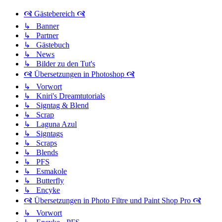
🙧 Gästebereich 🙧
↳ Banner
↳ Partner
↳ Gästebuch
↳ News
↳ Bilder zu den Tut's
🙧 Übersetzungen in Photoshop 🙧
↳ Vorwort
↳ Kniri's Dreamtutorials
↳ Signtag & Blend
↳ Scrap
↳ Laguna Azul
↳ Signtags
↳ Scraps
↳ Blends
↳ PFS
↳ Esmakole
↳ Butterfly
↳ Encyke
🙧 Übersetzungen in Photo Filtre und Paint Shop Pro 🙧
↳ Vorwort