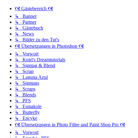
🙧 Gästebereich 🙧
↳ Banner
↳ Partner
↳ Gästebuch
↳ News
↳ Bilder zu den Tut's
🙧 Übersetzungen in Photoshop 🙧
↳ Vorwort
↳ Kniri's Dreamtutorials
↳ Signtag & Blend
↳ Scrap
↳ Laguna Azul
↳ Signtags
↳ Scraps
↳ Blends
↳ PFS
↳ Esmakole
↳ Butterfly
↳ Encyke
🙧 Übersetzungen in Photo Filtre und Paint Shop Pro 🙧
↳ Vorwort