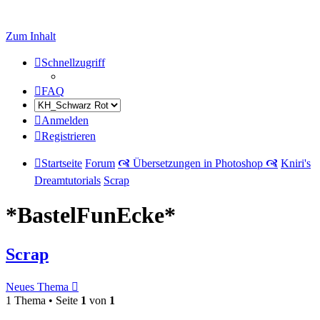
Zum Inhalt
Schnellzugriff
FAQ
Anmelden
Registrieren
Startseite
Forum
🙧 Übersetzungen in Photoshop 🙧
Kniri's
Dreamtutorials
Scrap
*BastelFunEcke*
Scrap
Neues Thema
1 Thema • Seite
1
von
1