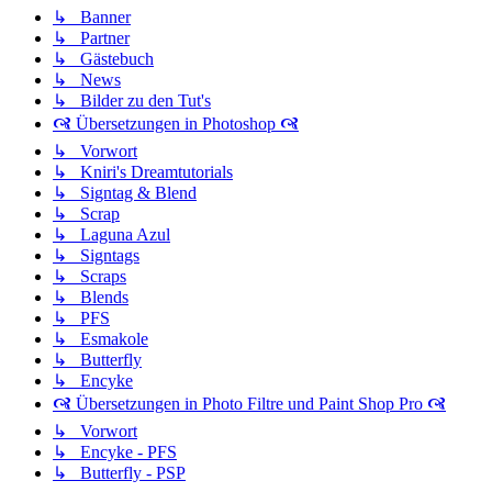
↳ Banner
↳ Partner
↳ Gästebuch
↳ News
↳ Bilder zu den Tut's
🙧 Übersetzungen in Photoshop 🙧
↳ Vorwort
↳ Kniri's Dreamtutorials
↳ Signtag & Blend
↳ Scrap
↳ Laguna Azul
↳ Signtags
↳ Scraps
↳ Blends
↳ PFS
↳ Esmakole
↳ Butterfly
↳ Encyke
🙧 Übersetzungen in Photo Filtre und Paint Shop Pro 🙧
↳ Vorwort
↳ Encyke - PFS
↳ Butterfly - PSP