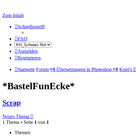
Zum Inhalt
Schnellzugriff
FAQ
Anmelden
Registrieren
Startseite
Forum
🙧 Übersetzungen in Photoshop 🙧
Kniri's 
*BastelFunEcke*
Scrap
Neues Thema
1 Thema • Seite
1
von
1
Themen