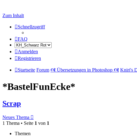
Zum Inhalt
Schnellzugriff
FAQ
Anmelden
Registrieren
Startseite
Forum
🙧 Übersetzungen in Photoshop 🙧
Kniri's 
*BastelFunEcke*
Scrap
Neues Thema
1 Thema • Seite
1
von
1
Themen