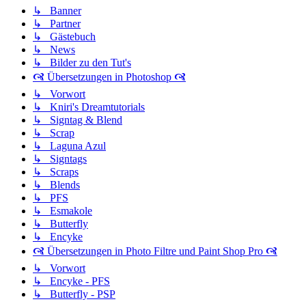
↳ Banner
↳ Partner
↳ Gästebuch
↳ News
↳ Bilder zu den Tut's
🙧 Übersetzungen in Photoshop 🙧
↳ Vorwort
↳ Kniri's Dreamtutorials
↳ Signtag & Blend
↳ Scrap
↳ Laguna Azul
↳ Signtags
↳ Scraps
↳ Blends
↳ PFS
↳ Esmakole
↳ Butterfly
↳ Encyke
🙧 Übersetzungen in Photo Filtre und Paint Shop Pro 🙧
↳ Vorwort
↳ Encyke - PFS
↳ Butterfly - PSP