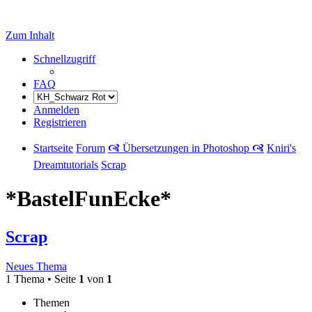
Zum Inhalt
Schnellzugriff
FAQ
Anmelden
Registrieren
Startseite
Forum
🙧 Übersetzungen in Photoshop 🙧
Kniri's
Dreamtutorials
Scrap
*BastelFunEcke*
Scrap
Neues Thema
1 Thema • Seite
1
von
1
Themen