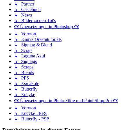
↳ Partner
↳ Gästebuch
↳ News
↳ Bilder zu den Tut's
🙧 Übersetzungen in Photoshop 🙧
↳ Vorwort
↳ Kniri's Dreamtutorials
↳ Signtag & Blend
↳ Scrap
↳ Laguna Azul
↳ Signtags
↳ Scraps
↳ Blends
↳ PFS
↳ Esmakole
↳ Butterfly
↳ Encyke
🙧 Übersetzungen in Photo Filtre und Paint Shop Pro 🙧
↳ Vorwort
↳ Encyke - PFS
↳ Butterfly - PSP