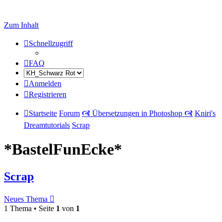
Zum Inhalt
Schnellzugriff
FAQ
Anmelden
Registrieren
Startseite
Forum
🙧 Übersetzungen in Photoshop 🙧
Kniri's
Dreamtutorials
Scrap
*BastelFunEcke*
Scrap
Neues Thema
1 Thema • Seite
1
von
1