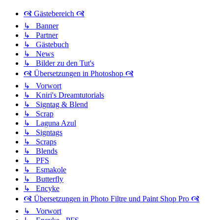
🙧 Gästebereich 🙧
↳ Banner
↳ Partner
↳ Gästebuch
↳ News
↳ Bilder zu den Tut's
🙧 Übersetzungen in Photoshop 🙧
↳ Vorwort
↳ Kniri's Dreamtutorials
↳ Signtag & Blend
↳ Scrap
↳ Laguna Azul
↳ Signtags
↳ Scraps
↳ Blends
↳ PFS
↳ Esmakole
↳ Butterfly
↳ Encyke
🙧 Übersetzungen in Photo Filtre und Paint Shop Pro 🙧
↳ Vorwort