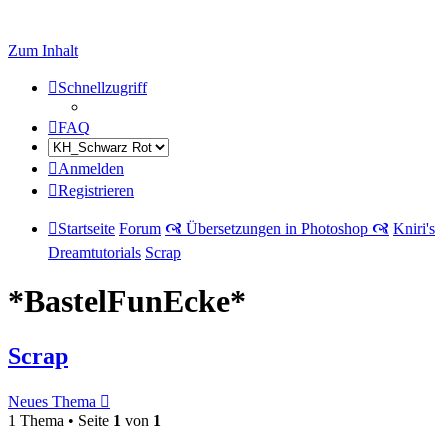
Zum Inhalt
Schnellzugriff
FAQ
Anmelden
Registrieren
Startseite
Forum
🙧 Übersetzungen in Photoshop 🙧
Kniri's
Dreamtutorials
Scrap
*BastelFunEcke*
Scrap
Neues Thema
1 Thema • Seite
1
von
1