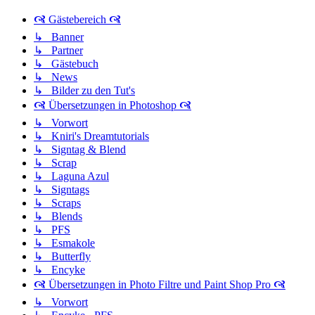
🙧 Gästebereich 🙧
↳ Banner
↳ Partner
↳ Gästebuch
↳ News
↳ Bilder zu den Tut's
🙧 Übersetzungen in Photoshop 🙧
↳ Vorwort
↳ Kniri's Dreamtutorials
↳ Signtag & Blend
↳ Scrap
↳ Laguna Azul
↳ Signtags
↳ Scraps
↳ Blends
↳ PFS
↳ Esmakole
↳ Butterfly
↳ Encyke
🙧 Übersetzungen in Photo Filtre und Paint Shop Pro 🙧
↳ Vorwort