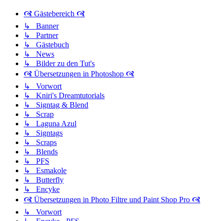
🙧 Gästebereich 🙧
↳ Banner
↳ Partner
↳ Gästebuch
↳ News
↳ Bilder zu den Tut's
🙧 Übersetzungen in Photoshop 🙧
↳ Vorwort
↳ Kniri's Dreamtutorials
↳ Signtag & Blend
↳ Scrap
↳ Laguna Azul
↳ Signtags
↳ Scraps
↳ Blends
↳ PFS
↳ Esmakole
↳ Butterfly
↳ Encyke
🙧 Übersetzungen in Photo Filtre und Paint Shop Pro 🙧
↳ Vorwort