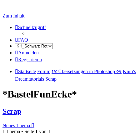
Zum Inhalt
Schnellzugriff
FAQ
Anmelden
Registrieren
Startseite
Forum
🙧 Übersetzungen in Photoshop 🙧
Kniri's
Dreamtutorials
Scrap
*BastelFunEcke*
Scrap
Neues Thema
1 Thema • Seite
1
von
1