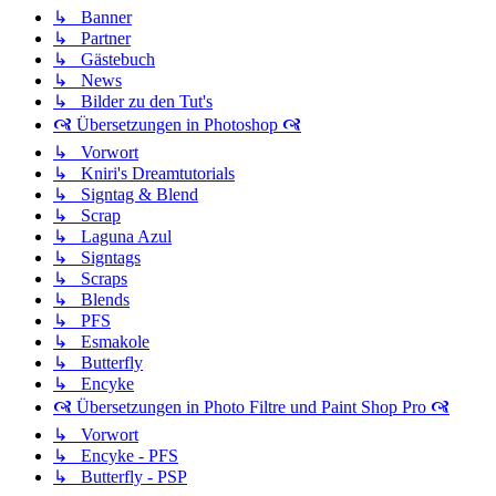
↳ Banner
↳ Partner
↳ Gästebuch
↳ News
↳ Bilder zu den Tut's
🙧 Übersetzungen in Photoshop 🙧
↳ Vorwort
↳ Kniri's Dreamtutorials
↳ Signtag & Blend
↳ Scrap
↳ Laguna Azul
↳ Signtags
↳ Scraps
↳ Blends
↳ PFS
↳ Esmakole
↳ Butterfly
↳ Encyke
🙧 Übersetzungen in Photo Filtre und Paint Shop Pro 🙧
↳ Vorwort
↳ Encyke - PFS
↳ Butterfly - PSP