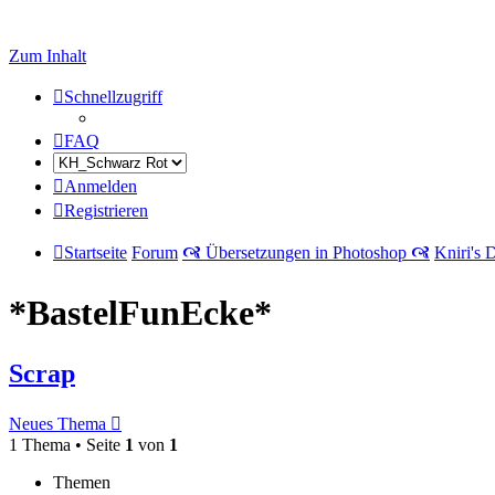
Zum Inhalt
Schnellzugriff
FAQ
Anmelden
Registrieren
Startseite
Forum
🙧 Übersetzungen in Photoshop 🙧
Kniri's 
*BastelFunEcke*
Scrap
Neues Thema
1 Thema • Seite
1
von
1
Themen