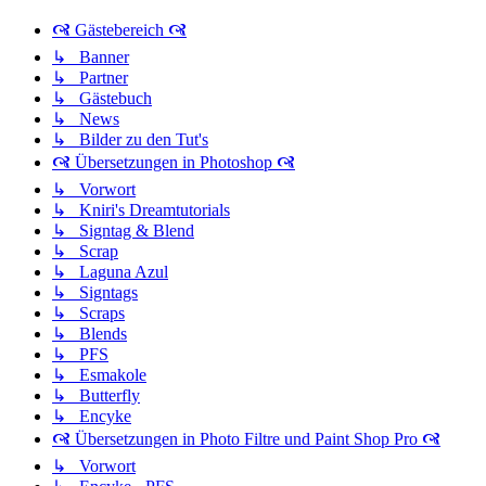
🙧 Gästebereich 🙧
↳ Banner
↳ Partner
↳ Gästebuch
↳ News
↳ Bilder zu den Tut's
🙧 Übersetzungen in Photoshop 🙧
↳ Vorwort
↳ Kniri's Dreamtutorials
↳ Signtag & Blend
↳ Scrap
↳ Laguna Azul
↳ Signtags
↳ Scraps
↳ Blends
↳ PFS
↳ Esmakole
↳ Butterfly
↳ Encyke
🙧 Übersetzungen in Photo Filtre und Paint Shop Pro 🙧
↳ Vorwort