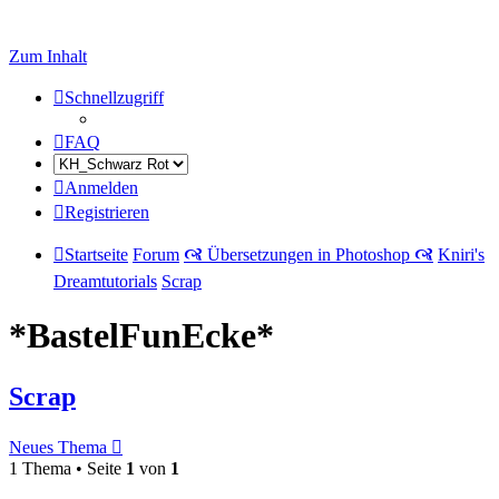
Zum Inhalt
Schnellzugriff
FAQ
Anmelden
Registrieren
Startseite
Forum
🙧 Übersetzungen in Photoshop 🙧
Kniri's
Dreamtutorials
Scrap
*BastelFunEcke*
Scrap
Neues Thema
1 Thema • Seite
1
von
1