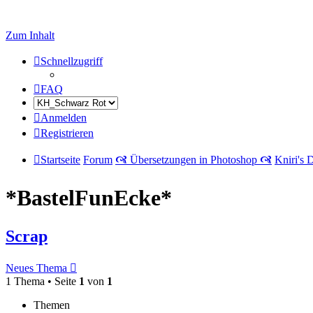
Zum Inhalt
Schnellzugriff
FAQ
Anmelden
Registrieren
Startseite
Forum
🙧 Übersetzungen in Photoshop 🙧
Kniri's 
*BastelFunEcke*
Scrap
Neues Thema
1 Thema • Seite
1
von
1
Themen