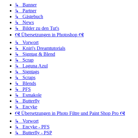
↳ Banner
↳ Partner
↳ Gästebuch
↳ News
↳ Bilder zu den Tut's
🙧 Übersetzungen in Photoshop 🙧
↳ Vorwort
↳ Kniri's Dreamtutorials
↳ Signtag & Blend
↳ Scrap
↳ Laguna Azul
↳ Signtags
↳ Scraps
↳ Blends
↳ PFS
↳ Esmakole
↳ Butterfly
↳ Encyke
🙧 Übersetzungen in Photo Filtre und Paint Shop Pro 🙧
↳ Vorwort
↳ Encyke - PFS
↳ Butterfly - PSP