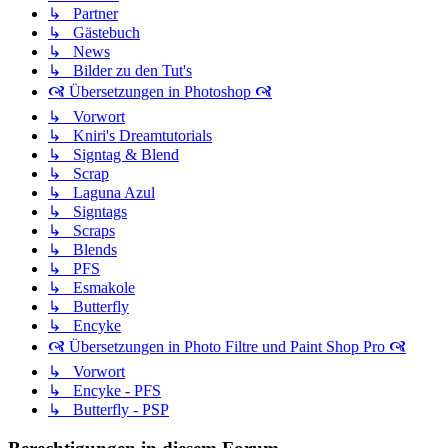
↳ Partner
↳ Gästebuch
↳ News
↳ Bilder zu den Tut's
🙧 Übersetzungen in Photoshop 🙧
↳ Vorwort
↳ Kniri's Dreamtutorials
↳ Signtag & Blend
↳ Scrap
↳ Laguna Azul
↳ Signtags
↳ Scraps
↳ Blends
↳ PFS
↳ Esmakole
↳ Butterfly
↳ Encyke
🙧 Übersetzungen in Photo Filtre und Paint Shop Pro 🙧
↳ Vorwort
↳ Encyke - PFS
↳ Butterfly - PSP