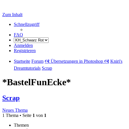
Zum Inhalt
Schnellzugriff
FAQ
Anmelden
Registrieren
Startseite
Forum
🙧 Übersetzungen in Photoshop 🙧
Kniri's
Dreamtutorials
Scrap
*BastelFunEcke*
Scrap
Neues Thema
1 Thema • Seite
1
von
1
Themen