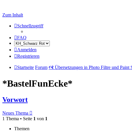
Zum Inhalt
Schnellzugriff
FAQ
Anmelden
Registrieren
Startseite
Forum
🙧 Übersetzungen in Photo Filtre und Paint
*BastelFunEcke*
Vorwort
Neues Thema
1 Thema • Seite
1
von
1
Themen