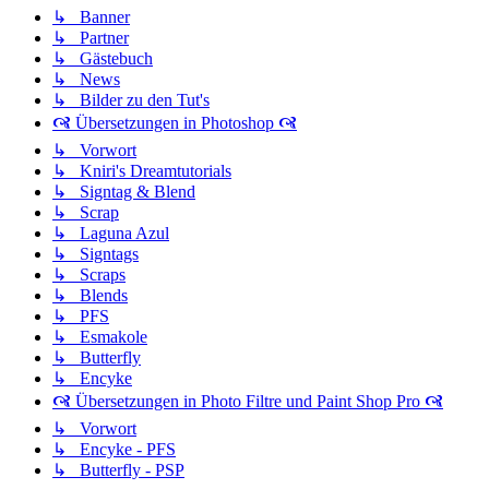
↳ Banner
↳ Partner
↳ Gästebuch
↳ News
↳ Bilder zu den Tut's
🙧 Übersetzungen in Photoshop 🙧
↳ Vorwort
↳ Kniri's Dreamtutorials
↳ Signtag & Blend
↳ Scrap
↳ Laguna Azul
↳ Signtags
↳ Scraps
↳ Blends
↳ PFS
↳ Esmakole
↳ Butterfly
↳ Encyke
🙧 Übersetzungen in Photo Filtre und Paint Shop Pro 🙧
↳ Vorwort
↳ Encyke - PFS
↳ Butterfly - PSP