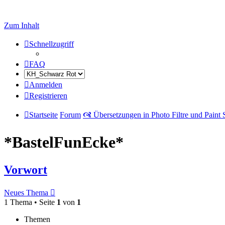
Zum Inhalt
Schnellzugriff
FAQ
Anmelden
Registrieren
Startseite
Forum
🙧 Übersetzungen in Photo Filtre und Paint
*BastelFunEcke*
Vorwort
Neues Thema
1 Thema • Seite
1
von
1
Themen