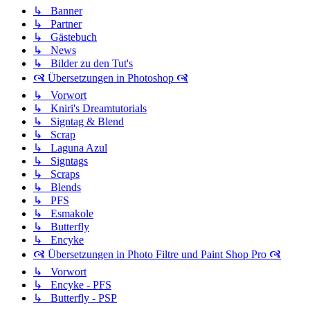
↳ Banner
↳ Partner
↳ Gästebuch
↳ News
↳ Bilder zu den Tut's
🙧 Übersetzungen in Photoshop 🙧
↳ Vorwort
↳ Kniri's Dreamtutorials
↳ Signtag & Blend
↳ Scrap
↳ Laguna Azul
↳ Signtags
↳ Scraps
↳ Blends
↳ PFS
↳ Esmakole
↳ Butterfly
↳ Encyke
🙧 Übersetzungen in Photo Filtre und Paint Shop Pro 🙧
↳ Vorwort
↳ Encyke - PFS
↳ Butterfly - PSP