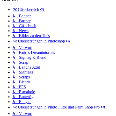
🙧 Gästebereich 🙧
↳ Banner
↳ Partner
↳ Gästebuch
↳ News
↳ Bilder zu den Tut's
🙧 Übersetzungen in Photoshop 🙧
↳ Vorwort
↳ Kniri's Dreamtutorials
↳ Signtag & Blend
↳ Scrap
↳ Laguna Azul
↳ Signtags
↳ Scraps
↳ Blends
↳ PFS
↳ Esmakole
↳ Butterfly
↳ Encyke
🙧 Übersetzungen in Photo Filtre und Paint Shop Pro 🙧
↳ Vorwort