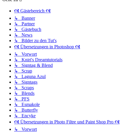
🙧 Gästebereich 🙧
↳ Banner
↳ Partner
↳ Gästebuch
↳ News
↳ Bilder zu den Tut's
🙧 Übersetzungen in Photoshop 🙧
↳ Vorwort
↳ Kniri's Dreamtutorials
↳ Signtag & Blend
↳ Scrap
↳ Laguna Azul
↳ Signtags
↳ Scraps
↳ Blends
↳ PFS
↳ Esmakole
↳ Butterfly
↳ Encyke
🙧 Übersetzungen in Photo Filtre und Paint Shop Pro 🙧
↳ Vorwort