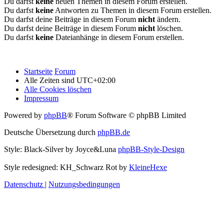
Du darfst
keine
neuen Themen in diesem Forum erstellen.
Du darfst
keine
Antworten zu Themen in diesem Forum erstellen.
Du darfst deine Beiträge in diesem Forum
nicht
ändern.
Du darfst deine Beiträge in diesem Forum
nicht
löschen.
Du darfst
keine
Dateianhänge in diesem Forum erstellen.
Startseite
Forum
Alle Zeiten sind
UTC+02:00
Alle Cookies löschen
Impressum
Powered by
phpBB
® Forum Software © phpBB Limited
Deutsche Übersetzung durch
phpBB.de
Style: Black-Silver by Joyce&Luna
phpBB-Style-Design
Style redesigned: KH_Schwarz Rot by
KleineHexe
Datenschutz
|
Nutzungsbedingungen