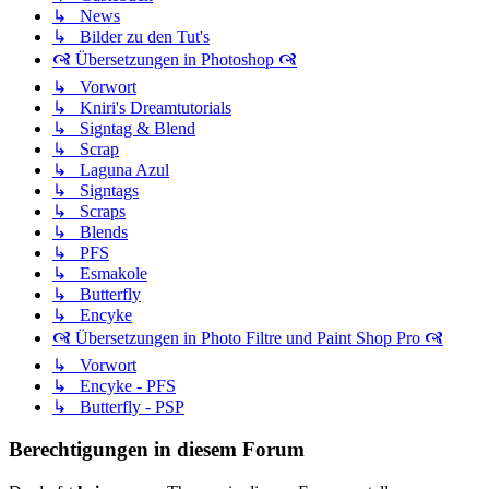
↳ News
↳ Bilder zu den Tut's
🙧 Übersetzungen in Photoshop 🙧
↳ Vorwort
↳ Kniri's Dreamtutorials
↳ Signtag & Blend
↳ Scrap
↳ Laguna Azul
↳ Signtags
↳ Scraps
↳ Blends
↳ PFS
↳ Esmakole
↳ Butterfly
↳ Encyke
🙧 Übersetzungen in Photo Filtre und Paint Shop Pro 🙧
↳ Vorwort
↳ Encyke - PFS
↳ Butterfly - PSP
Berechtigungen in diesem Forum