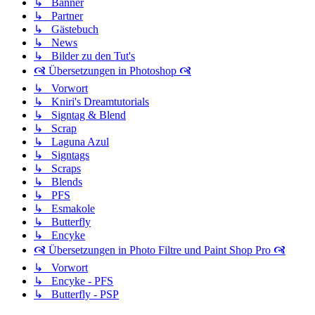
↳ Banner
↳ Partner
↳ Gästebuch
↳ News
↳ Bilder zu den Tut's
🙧 Übersetzungen in Photoshop 🙧
↳ Vorwort
↳ Kniri's Dreamtutorials
↳ Signtag & Blend
↳ Scrap
↳ Laguna Azul
↳ Signtags
↳ Scraps
↳ Blends
↳ PFS
↳ Esmakole
↳ Butterfly
↳ Encyke
🙧 Übersetzungen in Photo Filtre und Paint Shop Pro 🙧
↳ Vorwort
↳ Encyke - PFS
↳ Butterfly - PSP