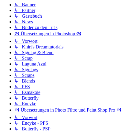
↳ Banner
↳ Partner
↳ Gästebuch
↳ News
↳ Bilder zu den Tut's
🙧 Übersetzungen in Photoshop 🙧
↳ Vorwort
↳ Kniri's Dreamtutorials
↳ Signtag & Blend
↳ Scrap
↳ Laguna Azul
↳ Signtags
↳ Scraps
↳ Blends
↳ PFS
↳ Esmakole
↳ Butterfly
↳ Encyke
🙧 Übersetzungen in Photo Filtre und Paint Shop Pro 🙧
↳ Vorwort
↳ Encyke - PFS
↳ Butterfly - PSP