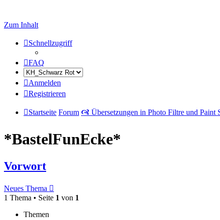
Zum Inhalt
Schnellzugriff
FAQ
Anmelden
Registrieren
Startseite
Forum
🙧 Übersetzungen in Photo Filtre und Paint
*BastelFunEcke*
Vorwort
Neues Thema
1 Thema • Seite
1
von
1
Themen