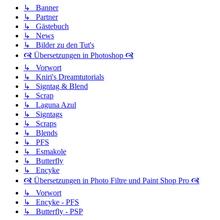
↳ Banner
↳ Partner
↳ Gästebuch
↳ News
↳ Bilder zu den Tut's
🙧 Übersetzungen in Photoshop 🙧
↳ Vorwort
↳ Kniri's Dreamtutorials
↳ Signtag & Blend
↳ Scrap
↳ Laguna Azul
↳ Signtags
↳ Scraps
↳ Blends
↳ PFS
↳ Esmakole
↳ Butterfly
↳ Encyke
🙧 Übersetzungen in Photo Filtre und Paint Shop Pro 🙧
↳ Vorwort
↳ Encyke - PFS
↳ Butterfly - PSP