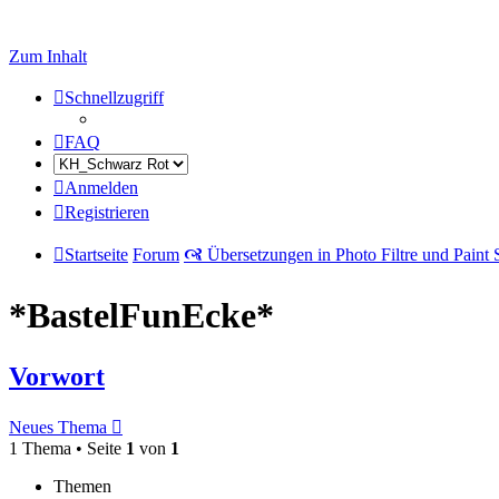
Zum Inhalt
Schnellzugriff
FAQ
Anmelden
Registrieren
Startseite
Forum
🙧 Übersetzungen in Photo Filtre und Paint
*BastelFunEcke*
Vorwort
Neues Thema
1 Thema • Seite
1
von
1
Themen