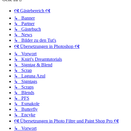
🙧 Gästebereich 🙧
↳ Banner
↳ Partner
↳ Gästebuch
↳ News
↳ Bilder zu den Tut's
🙧 Übersetzungen in Photoshop 🙧
↳ Vorwort
↳ Kniri's Dreamtutorials
↳ Signtag & Blend
↳ Scrap
↳ Laguna Azul
↳ Signtags
↳ Scraps
↳ Blends
↳ PFS
↳ Esmakole
↳ Butterfly
↳ Encyke
🙧 Übersetzungen in Photo Filtre und Paint Shop Pro 🙧
↳ Vorwort