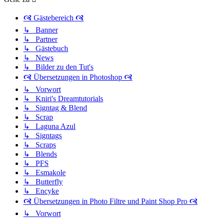
🙧 Gästebereich 🙧
↳ Banner
↳ Partner
↳ Gästebuch
↳ News
↳ Bilder zu den Tut's
🙧 Übersetzungen in Photoshop 🙧
↳ Vorwort
↳ Kniri's Dreamtutorials
↳ Signtag & Blend
↳ Scrap
↳ Laguna Azul
↳ Signtags
↳ Scraps
↳ Blends
↳ PFS
↳ Esmakole
↳ Butterfly
↳ Encyke
🙧 Übersetzungen in Photo Filtre und Paint Shop Pro 🙧
↳ Vorwort