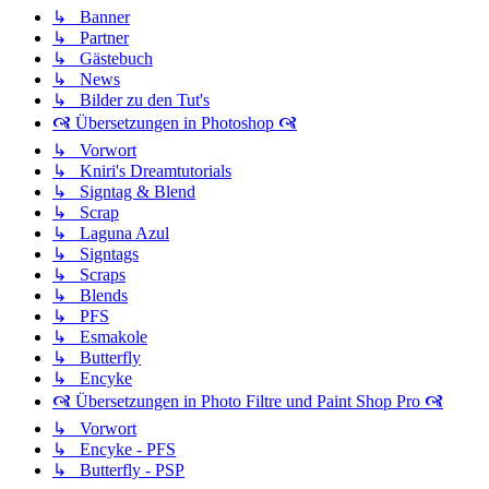
↳ Banner
↳ Partner
↳ Gästebuch
↳ News
↳ Bilder zu den Tut's
🙧 Übersetzungen in Photoshop 🙧
↳ Vorwort
↳ Kniri's Dreamtutorials
↳ Signtag & Blend
↳ Scrap
↳ Laguna Azul
↳ Signtags
↳ Scraps
↳ Blends
↳ PFS
↳ Esmakole
↳ Butterfly
↳ Encyke
🙧 Übersetzungen in Photo Filtre und Paint Shop Pro 🙧
↳ Vorwort
↳ Encyke - PFS
↳ Butterfly - PSP