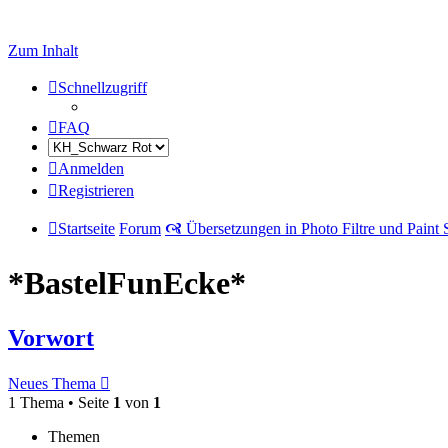
Zum Inhalt
Schnellzugriff
FAQ
Anmelden
Registrieren
Startseite
Forum
🙧 Übersetzungen in Photo Filtre und Paint
*BastelFunEcke*
Vorwort
Neues Thema
1 Thema • Seite
1
von
1
Themen