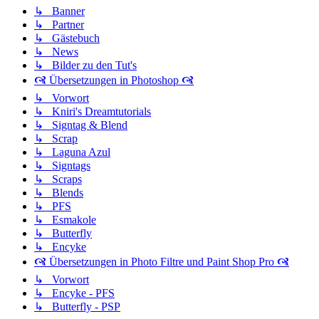
↳ Banner
↳ Partner
↳ Gästebuch
↳ News
↳ Bilder zu den Tut's
🙧 Übersetzungen in Photoshop 🙧
↳ Vorwort
↳ Kniri's Dreamtutorials
↳ Signtag & Blend
↳ Scrap
↳ Laguna Azul
↳ Signtags
↳ Scraps
↳ Blends
↳ PFS
↳ Esmakole
↳ Butterfly
↳ Encyke
🙧 Übersetzungen in Photo Filtre und Paint Shop Pro 🙧
↳ Vorwort
↳ Encyke - PFS
↳ Butterfly - PSP