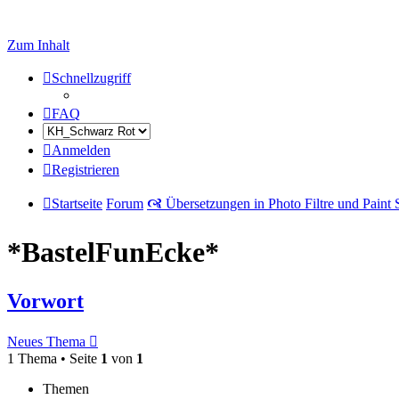
Zum Inhalt
Schnellzugriff
FAQ
Anmelden
Registrieren
Startseite
Forum
🙧 Übersetzungen in Photo Filtre und Paint
*BastelFunEcke*
Vorwort
Neues Thema
1 Thema • Seite
1
von
1
Themen