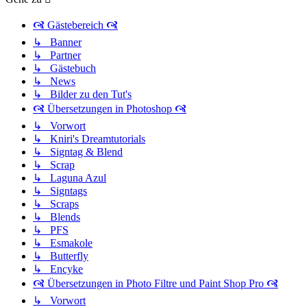
🙧 Gästebereich 🙧
↳ Banner
↳ Partner
↳ Gästebuch
↳ News
↳ Bilder zu den Tut's
🙧 Übersetzungen in Photoshop 🙧
↳ Vorwort
↳ Kniri's Dreamtutorials
↳ Signtag & Blend
↳ Scrap
↳ Laguna Azul
↳ Signtags
↳ Scraps
↳ Blends
↳ PFS
↳ Esmakole
↳ Butterfly
↳ Encyke
🙧 Übersetzungen in Photo Filtre und Paint Shop Pro 🙧
↳ Vorwort