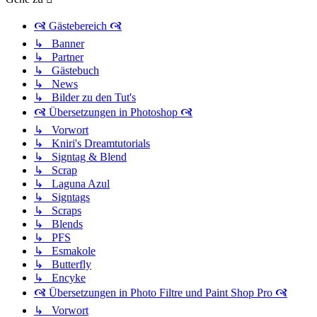
🙧 Gästebereich 🙧
↳ Banner
↳ Partner
↳ Gästebuch
↳ News
↳ Bilder zu den Tut's
🙧 Übersetzungen in Photoshop 🙧
↳ Vorwort
↳ Kniri's Dreamtutorials
↳ Signtag & Blend
↳ Scrap
↳ Laguna Azul
↳ Signtags
↳ Scraps
↳ Blends
↳ PFS
↳ Esmakole
↳ Butterfly
↳ Encyke
🙧 Übersetzungen in Photo Filtre und Paint Shop Pro 🙧
↳ Vorwort