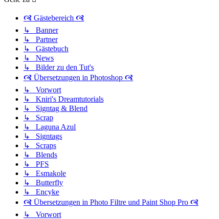
🙧 Gästebereich 🙧
↳ Banner
↳ Partner
↳ Gästebuch
↳ News
↳ Bilder zu den Tut's
🙧 Übersetzungen in Photoshop 🙧
↳ Vorwort
↳ Kniri's Dreamtutorials
↳ Signtag & Blend
↳ Scrap
↳ Laguna Azul
↳ Signtags
↳ Scraps
↳ Blends
↳ PFS
↳ Esmakole
↳ Butterfly
↳ Encyke
🙧 Übersetzungen in Photo Filtre und Paint Shop Pro 🙧
↳ Vorwort