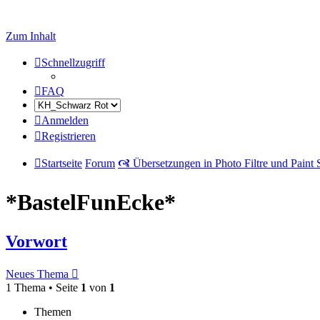
Zum Inhalt
Schnellzugriff
FAQ
Anmelden
Registrieren
Startseite
Forum
🙧 Übersetzungen in Photo Filtre und Paint
*BastelFunEcke*
Vorwort
Neues Thema
1 Thema • Seite
1
von
1
Themen