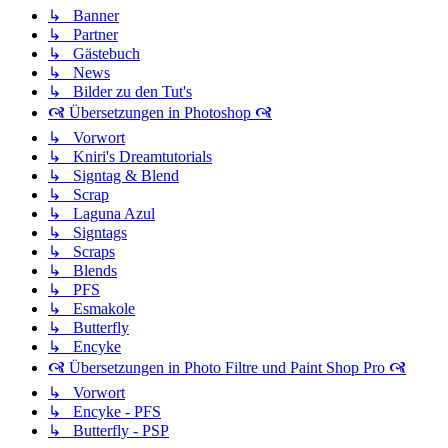
↳ Banner
↳ Partner
↳ Gästebuch
↳ News
↳ Bilder zu den Tut's
🙧 Übersetzungen in Photoshop 🙧
↳ Vorwort
↳ Kniri's Dreamtutorials
↳ Signtag & Blend
↳ Scrap
↳ Laguna Azul
↳ Signtags
↳ Scraps
↳ Blends
↳ PFS
↳ Esmakole
↳ Butterfly
↳ Encyke
🙧 Übersetzungen in Photo Filtre und Paint Shop Pro 🙧
↳ Vorwort
↳ Encyke - PFS
↳ Butterfly - PSP