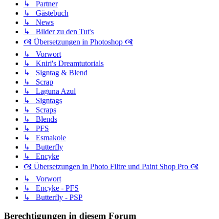
↳ Partner
↳ Gästebuch
↳ News
↳ Bilder zu den Tut's
🙧 Übersetzungen in Photoshop 🙧
↳ Vorwort
↳ Kniri's Dreamtutorials
↳ Signtag & Blend
↳ Scrap
↳ Laguna Azul
↳ Signtags
↳ Scraps
↳ Blends
↳ PFS
↳ Esmakole
↳ Butterfly
↳ Encyke
🙧 Übersetzungen in Photo Filtre und Paint Shop Pro 🙧
↳ Vorwort
↳ Encyke - PFS
↳ Butterfly - PSP
Berechtigungen in diesem Forum