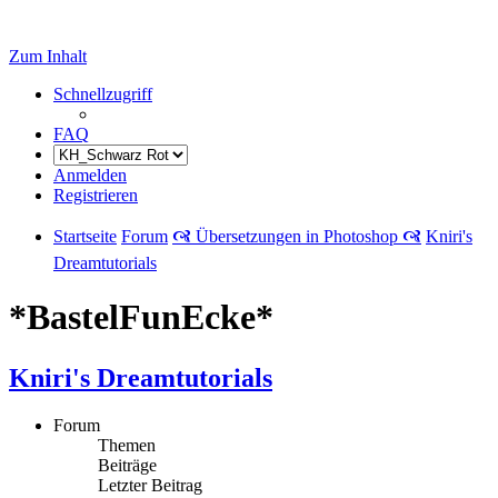
Zum Inhalt
Schnellzugriff
FAQ
Anmelden
Registrieren
Startseite
Forum
🙧 Übersetzungen in Photoshop 🙧
Kniri's
Dreamtutorials
*BastelFunEcke*
Kniri's Dreamtutorials
Forum
Themen
Beiträge
Letzter Beitrag