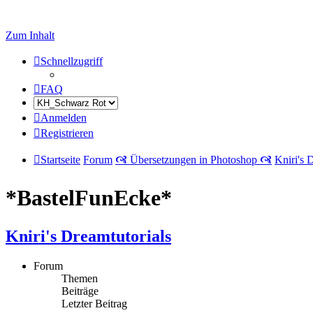
Zum Inhalt
Schnellzugriff
FAQ
Anmelden
Registrieren
Startseite
Forum
🙧 Übersetzungen in Photoshop 🙧
Kniri's 
*BastelFunEcke*
Kniri's Dreamtutorials
Forum
Themen
Beiträge
Letzter Beitrag