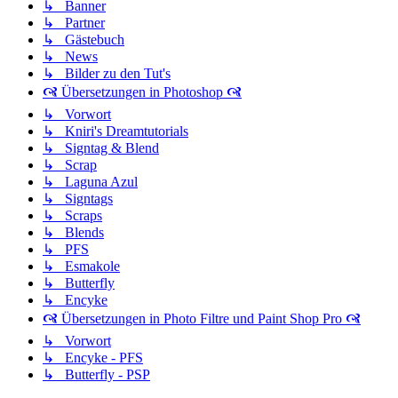
↳ Banner
↳ Partner
↳ Gästebuch
↳ News
↳ Bilder zu den Tut's
🙧 Übersetzungen in Photoshop 🙧
↳ Vorwort
↳ Kniri's Dreamtutorials
↳ Signtag & Blend
↳ Scrap
↳ Laguna Azul
↳ Signtags
↳ Scraps
↳ Blends
↳ PFS
↳ Esmakole
↳ Butterfly
↳ Encyke
🙧 Übersetzungen in Photo Filtre und Paint Shop Pro 🙧
↳ Vorwort
↳ Encyke - PFS
↳ Butterfly - PSP