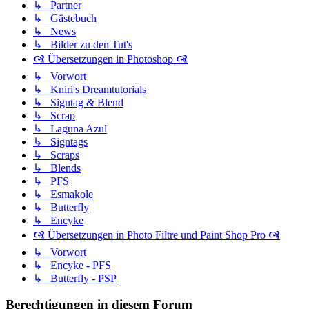
↳ Partner
↳ Gästebuch
↳ News
↳ Bilder zu den Tut's
🙧 Übersetzungen in Photoshop 🙧
↳ Vorwort
↳ Kniri's Dreamtutorials
↳ Signtag & Blend
↳ Scrap
↳ Laguna Azul
↳ Signtags
↳ Scraps
↳ Blends
↳ PFS
↳ Esmakole
↳ Butterfly
↳ Encyke
🙧 Übersetzungen in Photo Filtre und Paint Shop Pro 🙧
↳ Vorwort
↳ Encyke - PFS
↳ Butterfly - PSP
Berechtigungen in diesem Forum