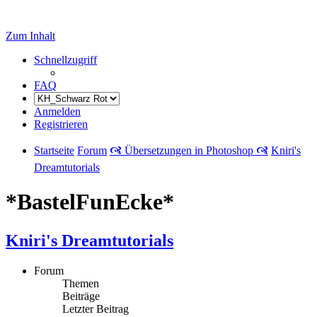
Zum Inhalt
Schnellzugriff
FAQ
Anmelden
Registrieren
Startseite
Forum
🙧 Übersetzungen in Photoshop 🙧
Kniri's
Dreamtutorials
*BastelFunEcke*
Kniri's Dreamtutorials
Forum
Themen
Beiträge
Letzter Beitrag