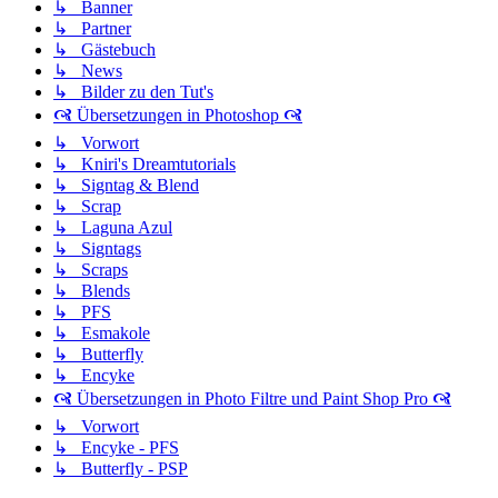
↳ Banner
↳ Partner
↳ Gästebuch
↳ News
↳ Bilder zu den Tut's
🙧 Übersetzungen in Photoshop 🙧
↳ Vorwort
↳ Kniri's Dreamtutorials
↳ Signtag & Blend
↳ Scrap
↳ Laguna Azul
↳ Signtags
↳ Scraps
↳ Blends
↳ PFS
↳ Esmakole
↳ Butterfly
↳ Encyke
🙧 Übersetzungen in Photo Filtre und Paint Shop Pro 🙧
↳ Vorwort
↳ Encyke - PFS
↳ Butterfly - PSP