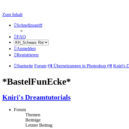
Zum Inhalt
Schnellzugriff
FAQ
Anmelden
Registrieren
Startseite
Forum
🙧 Übersetzungen in Photoshop 🙧
Kniri's 
*BastelFunEcke*
Kniri's Dreamtutorials
Forum
Themen
Beiträge
Letzter Beitrag