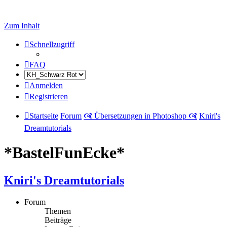
Zum Inhalt
Schnellzugriff
FAQ
Anmelden
Registrieren
Startseite
Forum
🙧 Übersetzungen in Photoshop 🙧
Kniri's
Dreamtutorials
*BastelFunEcke*
Kniri's Dreamtutorials
Forum
Themen
Beiträge