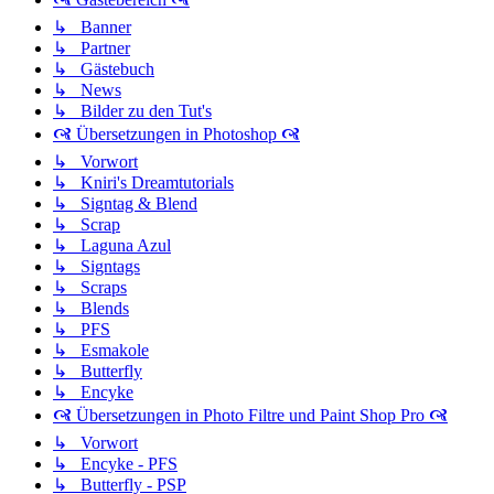
↳ Banner
↳ Partner
↳ Gästebuch
↳ News
↳ Bilder zu den Tut's
🙧 Übersetzungen in Photoshop 🙧
↳ Vorwort
↳ Kniri's Dreamtutorials
↳ Signtag & Blend
↳ Scrap
↳ Laguna Azul
↳ Signtags
↳ Scraps
↳ Blends
↳ PFS
↳ Esmakole
↳ Butterfly
↳ Encyke
🙧 Übersetzungen in Photo Filtre und Paint Shop Pro 🙧
↳ Vorwort
↳ Encyke - PFS
↳ Butterfly - PSP