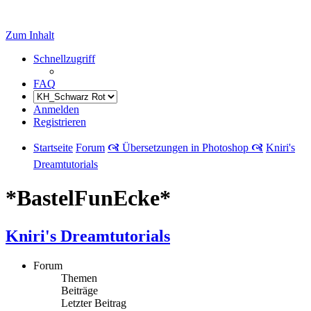
Zum Inhalt
Schnellzugriff
FAQ
Anmelden
Registrieren
Startseite
Forum
🙧 Übersetzungen in Photoshop 🙧
Kniri's
Dreamtutorials
*BastelFunEcke*
Kniri's Dreamtutorials
Forum
Themen
Beiträge
Letzter Beitrag