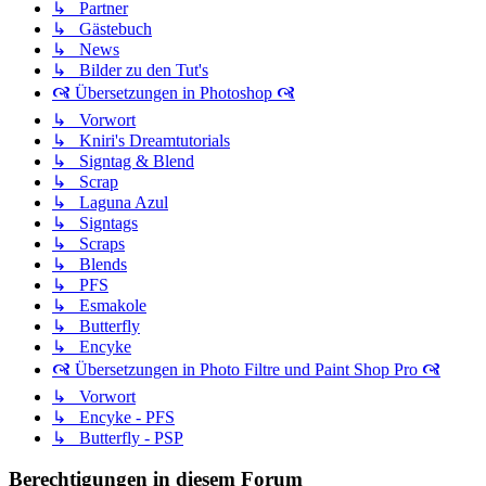
↳ Partner
↳ Gästebuch
↳ News
↳ Bilder zu den Tut's
🙧 Übersetzungen in Photoshop 🙧
↳ Vorwort
↳ Kniri's Dreamtutorials
↳ Signtag & Blend
↳ Scrap
↳ Laguna Azul
↳ Signtags
↳ Scraps
↳ Blends
↳ PFS
↳ Esmakole
↳ Butterfly
↳ Encyke
🙧 Übersetzungen in Photo Filtre und Paint Shop Pro 🙧
↳ Vorwort
↳ Encyke - PFS
↳ Butterfly - PSP
Berechtigungen in diesem Forum