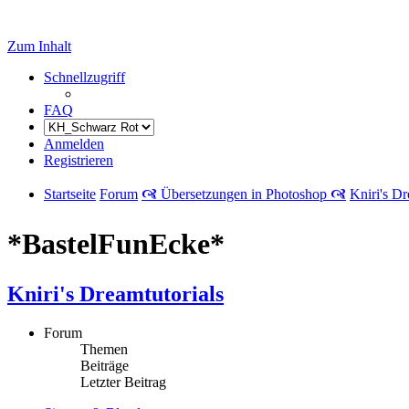
Zum Inhalt
Schnellzugriff
FAQ
Anmelden
Registrieren
Startseite
Forum
🙧 Übersetzungen in Photoshop 🙧
Kniri's Dr
*BastelFunEcke*
Kniri's Dreamtutorials
Forum
Themen
Beiträge
Letzter Beitrag