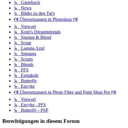
↳ Gästebuch
↳ News
↳ Bilder zu den Tut's
🙧 Übersetzungen in Photoshop 🙧
↳ Vorwort
↳ Kniri's Dreamtutorials
↳ Signtag & Blend
↳ Scrap
↳ Laguna Azul
↳ Signtags
↳ Scraps
↳ Blends
↳ PFS
↳ Esmakole
↳ Butterfly
↳ Encyke
🙧 Übersetzungen in Photo Filtre und Paint Shop Pro 🙧
↳ Vorwort
↳ Encyke - PFS
↳ Butterfly - PSP
Berechtigungen in diesem Forum