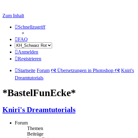
Zum Inhalt
Schnellzugriff
FAQ
Anmelden
Registrieren
Startseite
Forum
🙧 Übersetzungen in Photoshop 🙧
Kniri's
Dreamtutorials
*BastelFunEcke*
Kniri's Dreamtutorials
Forum
Themen
Beiträge