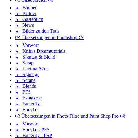
↳ Banner
↳ Partner
↳ Gästebuch
↳ News
↳ Bilder zu den Tut's
🙧 Übersetzungen in Photoshop 🙧
↳ Vorwort
↳ Kniri's Dreamtutorials
↳ Signtag & Blend
↳ Scrap
↳ Laguna Azul
↳ Signtags
↳ Scraps
↳ Blends
↳ PFS
↳ Esmakole
↳ Butterfly
↳ Encyke
🙧 Übersetzungen in Photo Filtre und Paint Shop Pro 🙧
↳ Vorwort
↳ Encyke - PFS
↳ Butterfly - PSP