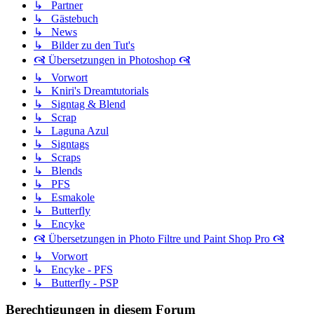
↳ Partner
↳ Gästebuch
↳ News
↳ Bilder zu den Tut's
🙧 Übersetzungen in Photoshop 🙧
↳ Vorwort
↳ Kniri's Dreamtutorials
↳ Signtag & Blend
↳ Scrap
↳ Laguna Azul
↳ Signtags
↳ Scraps
↳ Blends
↳ PFS
↳ Esmakole
↳ Butterfly
↳ Encyke
🙧 Übersetzungen in Photo Filtre und Paint Shop Pro 🙧
↳ Vorwort
↳ Encyke - PFS
↳ Butterfly - PSP
Berechtigungen in diesem Forum