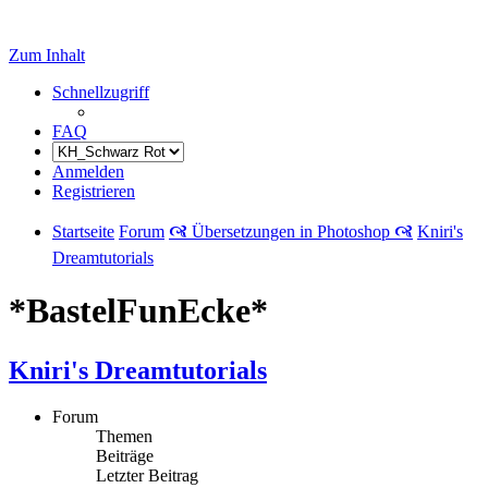
Zum Inhalt
Schnellzugriff
FAQ
Anmelden
Registrieren
Startseite
Forum
🙧 Übersetzungen in Photoshop 🙧
Kniri's
Dreamtutorials
*BastelFunEcke*
Kniri's Dreamtutorials
Forum
Themen
Beiträge
Letzter Beitrag