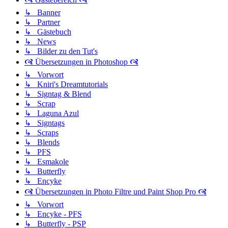
↳ Banner
↳ Partner
↳ Gästebuch
↳ News
↳ Bilder zu den Tut's
🙧 Übersetzungen in Photoshop 🙧
↳ Vorwort
↳ Kniri's Dreamtutorials
↳ Signtag & Blend
↳ Scrap
↳ Laguna Azul
↳ Signtags
↳ Scraps
↳ Blends
↳ PFS
↳ Esmakole
↳ Butterfly
↳ Encyke
🙧 Übersetzungen in Photo Filtre und Paint Shop Pro 🙧
↳ Vorwort
↳ Encyke - PFS
↳ Butterfly - PSP