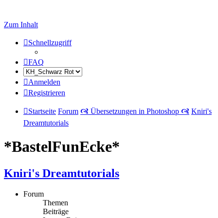
Zum Inhalt
Schnellzugriff
FAQ
Anmelden
Registrieren
Startseite
Forum
🙧 Übersetzungen in Photoshop 🙧
Kniri's
Dreamtutorials
*BastelFunEcke*
Kniri's Dreamtutorials
Forum
Themen
Beiträge