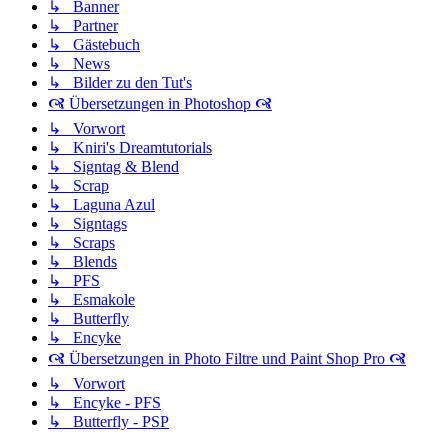
↳ Banner
↳ Partner
↳ Gästebuch
↳ News
↳ Bilder zu den Tut's
🙧 Übersetzungen in Photoshop 🙧
↳ Vorwort
↳ Kniri's Dreamtutorials
↳ Signtag & Blend
↳ Scrap
↳ Laguna Azul
↳ Signtags
↳ Scraps
↳ Blends
↳ PFS
↳ Esmakole
↳ Butterfly
↳ Encyke
🙧 Übersetzungen in Photo Filtre und Paint Shop Pro 🙧
↳ Vorwort
↳ Encyke - PFS
↳ Butterfly - PSP