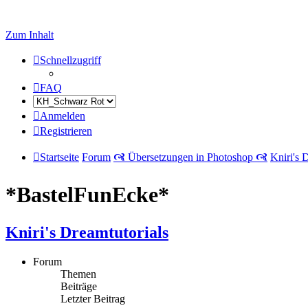
Zum Inhalt
Schnellzugriff
FAQ
Anmelden
Registrieren
Startseite
Forum
🙧 Übersetzungen in Photoshop 🙧
Kniri's 
*BastelFunEcke*
Kniri's Dreamtutorials
Forum
Themen
Beiträge
Letzter Beitrag